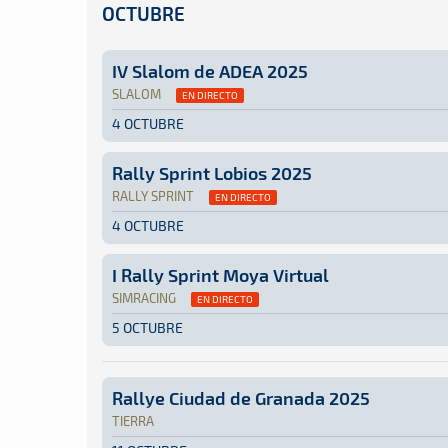
OCTUBRE
IV Slalom de ADEA 2025
SLALOM
EN DIRECTO
4 OCTUBRE
Slalom · IV Slalom de ADEA 2025: Aquí podrás 
Isla de La Palma
Isla de La Palma
Rally Sprint Lobios 2025
RALLY SPRINT
EN DIRECTO
4 OCTUBRE
Rally Sprint · Rally Sprint Lobios 2025: Aquí 
Galicia
Galicia
I Rally Sprint Moya Virtual
SIMRACING
EN DIRECTO
5 OCTUBRE
SimRacing · I Rally Sprint Moya Virtual: Aquí 
Online
Online
Rallye Ciudad de Granada 2025
TIERRA