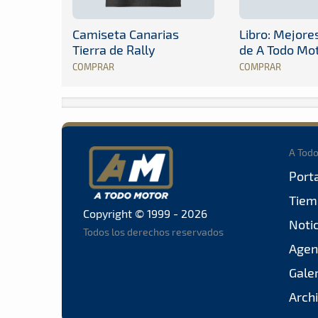
Camiseta Canarias
Libro: Mejor
Tierra de Rally
de A Todo Mo
COMPRAR
COMPRAR
A Tod
Port
Tiem
Copyright © 1999 - 2026
Noti
Todos los derechos reservados
Agen
Gale
Arch