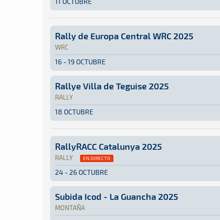
11 OCTUBRE
Tierra · Rallye Ciudad de Granada 2025 · CERT:
Granada
Granada
Rally de Europa Central WRC 2025
WRC
16 - 19 OCTUBRE
WRC · Rally de Europa Central WRC 2025: Aquí 
Europa Central
Europa Central
Rallye Villa de Teguise 2025
RALLY
18 OCTUBRE
Rally · Rallye Villa de Teguise 2025: Aquí pod
Lanzarote
Lanzarote
RallyRACC Catalunya 2025
RALLY
EN DIRECTO
24 - 26 OCTUBRE
Rally · RallyRACC Catalunya 2025 · S-CER: Aqu
Cataluña
Cataluña
Subida Icod - La Guancha 2025
MONTAÑA