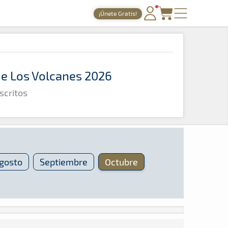
¡Únete Gratis!
PORTADA
TIEMPOS ONLINE
 de Los Volcanes 2026
NOTICIAS
scritos
AGENDA
GALERÍAS
TIENDA
ARCHIVO
gosto
Septiembre
Octubre