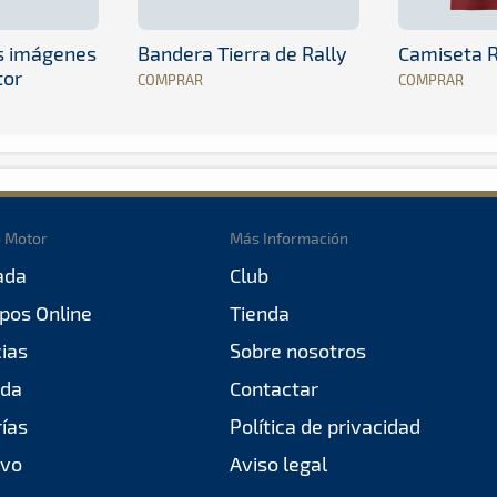
es imágenes
Bandera Tierra de Rally
Camiseta R
tor
COMPRAR
COMPRAR
o Motor
Más Información
ada
Club
pos Online
Tienda
cias
Sobre nosotros
da
Contactar
rías
Política de privacidad
ivo
Aviso legal