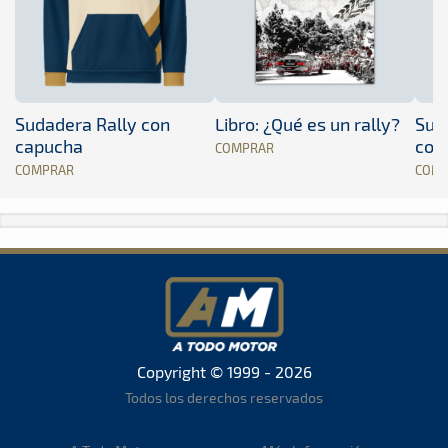
Sudadera Rally con
Libro: ¿Qué es un rally?
Sud
capucha
con
COMPRAR
COMPRAR
COM
Copyright © 1999 - 2026
Todos los derechos reservados