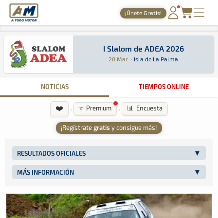
A Todo Motor
· Revista del motor desde 1999
¡Únete Gratis!
A Todo Motor
»
Agenda
»
2026
»
Marzo
PORTADA
I Slalom de ADEA 2026
TIEMPOS ONLINE
I Slalom de ADEA 2026
Slalom · I Slalom de ADEA 2026: Aquí podrás en
Isla de La Palma
Isla de La Palma
28 Mar
·
Isla de La Palma
NOTICIAS
NOTICIAS
TIEMPOS ONLINE
AGENDA
❤️
·
·
⭐ Premium
📊 Encuesta
GALERÍAS
¡Regístrate
gratis
y consigue más!
TIENDA
ARCHIVO
RESULTADOS OFICIALES
MÁS INFORMACIÓN