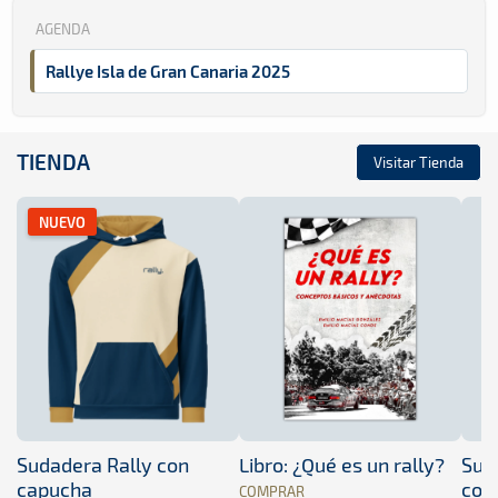
AGENDA
Rallye Isla de Gran Canaria 2025
TIENDA
Visitar Tienda
NUEVO
Sudadera Rally con
Libro: ¿Qué es un rally?
Sud
capucha
con
COMPRAR