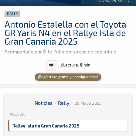
Toyota GR Yaris N4
RALLY
Antonio Estalella con el Toyota
GR Yaris N4 en el Rallye Isla de
Gran Canaria 2025
Acompañado por Ñito Peña en tareas de copilotaje
❤️
·
⏳
Lectura: 🔒 min
¡Regístrate
gratis
y consigue más!
Noticias
·
Rally
·
29 Mayo 2025
AGENDA
Rallye Isla de Gran Canaria 2025