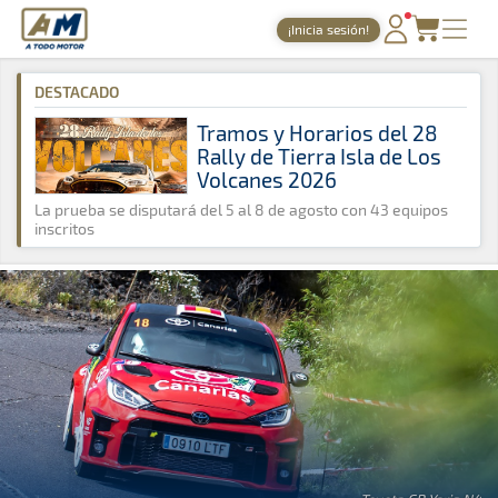
A Todo Motor
· Revista del motor desde 1999
¡Inicia sesión!
A Todo Motor
»
Noticias
»
Rally
PORTADA
DESTACADO
TIEMPOS ONLINE
Tramos y Horarios del 28
Rally de Tierra Isla de Los
NOTICIAS
Volcanes 2026
AGENDA
La prueba se disputará del 5 al 8 de agosto con 43 equipos
inscritos
GALERÍAS
TIENDA
ARCHIVO