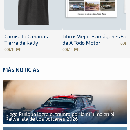
Camiseta Canarias
Libro: Mejores imágenes
Band
Tierra de Rally
de A Todo Motor
COM
COMPRAR
COMPRAR
MÁS NOTICIAS
Diego Ruiloba logra el triunfo por la mínima en el
Rallye Isla de Los Volcanes 2026