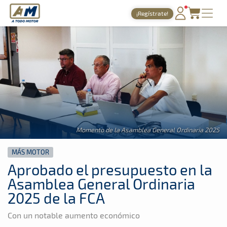
A Todo Motor
· Revista del motor desde 1999
¡Regístrate!
A Todo Motor
»
Noticias
»
Más Motor
PORTADA
TIEMPOS ONLINE
NOTICIAS
AGENDA
GALERÍAS
Momento de la Asamblea General Ordinaria 2025
TIENDA
MÁS MOTOR
ARCHIVO
Aprobado el presupuesto en la
Asamblea General Ordinaria
2025 de la FCA
Con un notable aumento económico