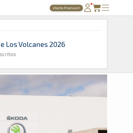
¡Hazte Premium!
PORTADA
TIEMPOS ONLINE
 de Los Volcanes 2026
NOTICIAS
scritos
AGENDA
GALERÍAS
TIENDA
ARCHIVO