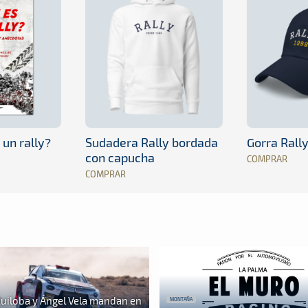
 un rally?
Sudadera Rally bordada
Gorra Rall
con capucha
COMPRAR
COMPRAR
Ruiloba y Ángel Vela mandan en
MONTAÑA