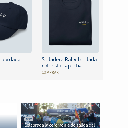
y bordada
Sudadera Rally bordada
color sin capucha
COMPRAR
TIERRA
Celebrada la ceremonia de salida del