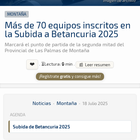
Imagen de archivo
MONTAÑA
Más de 70 equipos inscritos en
la Subida a Betancuria 2025
Marcará el punto de partida de la segunda mitad del
Provincial de Las Palmas de Montaña
❤️
·
⏳
Lectura: 🔒 min
·
📰 Leer resumen
¡Regístrate
gratis
y consigue más!
Noticias
·
Montaña
·
18 Julio 2025
AGENDA
Subida de Betancuria 2025