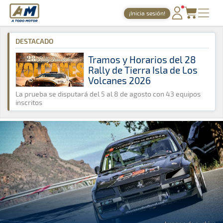
A Todo Motor
· Revista del motor desde 1999
¡Inicia sesión!
A Todo Motor
»
Noticias
»
Montaña
PORTADA
DESTACADO
TIEMPOS ONLINE
Tramos y Horarios del 28
Rally de Tierra Isla de Los
NOTICIAS
Volcanes 2026
AGENDA
La prueba se disputará del 5 al 8 de agosto con 43 equipos
inscritos
GALERÍAS
TIENDA
ARCHIVO