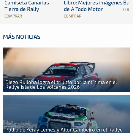
Camiseta Canarias
Libro: Mejores imágenes
Band
Tierra de Rally
de A Todo Motor
COM
COMPRAR
COMPRAR
MÁS NOTICIAS
Diego Ruiloba logra el triunfo por la mínima en el
Rallye Isla de Los Volcanes 2026
Podio de Yeray Lemes y Aitor Cambeiro en el Rallye