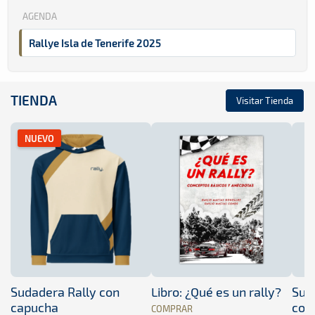
AGENDA
Rallye Isla de Tenerife 2025
TIENDA
Visitar Tienda
NUEVO
Sudadera Rally con
Libro: ¿Qué es un rally?
Sud
capucha
con
COMPRAR