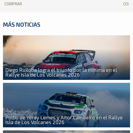
COMPRAR
COM
MÁS NOTICIAS
Diego Ruiloba logra el triunfo por la mínima en el
Rallye Isla de Los Volcanes 2026
Podio de Yeray Lemes y Aitor Cambeiro en el Rallye
Isla de Los Volcanes 2026