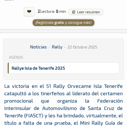
❤️
·
⏳
Lectura: 🔒 min
·
📰 Leer resumen
¡Regístrate
gratis
y consigue más!
Noticias
·
Rally
·
22 Octubre 2025
AGENDA
Rallye Isla de Tenerife 2025
La victoria en el 51 Rally Orvecame Isla Tenerife
catapultó a los tinerfeños al liderato del certamen
promocional que organiza la Federación
Interinsular de Automovilismo de Santa Cruz de
Tenerife (FIASCT) y les ha brindado, virtualmente, el
título a falta de una prueba, el Mini Rally Guía de