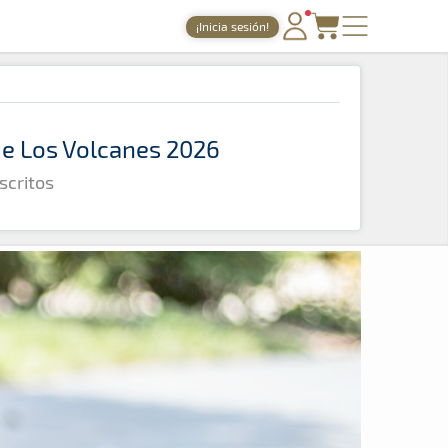
¡Inicia sesión!
PORTADA
TIEMPOS ONLINE
 de Los Volcanes 2026
NOTICIAS
scritos
AGENDA
GALERÍAS
TIENDA
ARCHIVO