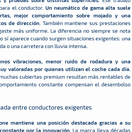
. Ese trabajo
para el conductor.
Un neumático de gama alta suele
ortas, mejor comportamiento sobre mojado y una
os de dirección
. También mantiene sus prestaciones
gaste más uniforme. La diferencia no siempre se nota
ro sí aparece cuando surgen situaciones exigentes: una
a o una carretera con lluvia intensa.
nos vibraciones, menor ruido de rodadura y una
y valoradas por quienes utilizan el coche cada día
.
, muchas cubiertas premium resultan más rentables de
 comportamiento constante compensan el desembolso
dada entre conductores exigentes
tone mantiene una posición destacada gracias a su
 constante por la innovación
. La marca lleva décadas