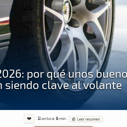
 2026: por qué unos buen
 siendo clave al volante
❤️
·
⏳
Lectura: 🔒 min
·
📰 Leer resumen