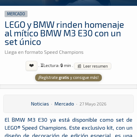
MERCADO
LEGO y BMW rinden homenaje
al mítico BMW M3 E30 con un
set único
Llega en formato Speed Champions
❤️
·
⏳
Lectura: 🔒 min
·
📰 Leer resumen
¡Regístrate
gratis
y consigue más!
Noticias
·
Mercado
·
27 Mayo 2026
El BMW M3 E30 ya está disponible como set de
LEGO® Speed Champions. Este exclusivo kit, con un
diseño de decoración de edición especial, es una