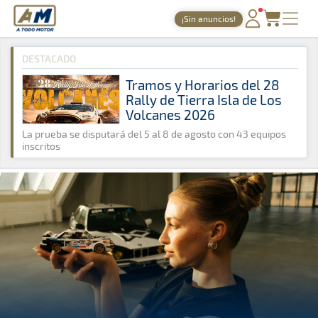
A Todo Motor
· Revista del motor desde 1999
¡Sin anuncios!
A Todo Motor
»
Noticias
»
Mercado
PORTADA
DESTACADO
TIEMPOS ONLINE
Tramos y Horarios del 28
Rally de Tierra Isla de Los
NOTICIAS
Volcanes 2026
AGENDA
La prueba se disputará del 5 al 8 de agosto con 43 equipos
inscritos
GALERÍAS
TIENDA
ARCHIVO