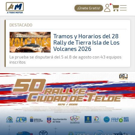
A Todo Motor
· Revista del motor desde 1999
¡Únete Gratis!
A Todo Motor
»
Noticias
»
Rally
PORTADA
DESTACADO
TIEMPOS ONLINE
Tramos y Horarios del 28
Rally de Tierra Isla de Los
NOTICIAS
Volcanes 2026
AGENDA
La prueba se disputará del 5 al 8 de agosto con 43 equipos
inscritos
GALERÍAS
TIENDA
ARCHIVO