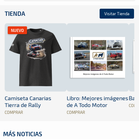
TIENDA
Visitar Tienda
NUEVO
Camiseta Canarias
Libro: Mejores imágenes
Band
Tierra de Rally
de A Todo Motor
COM
COMPRAR
COMPRAR
MÁS NOTICIAS