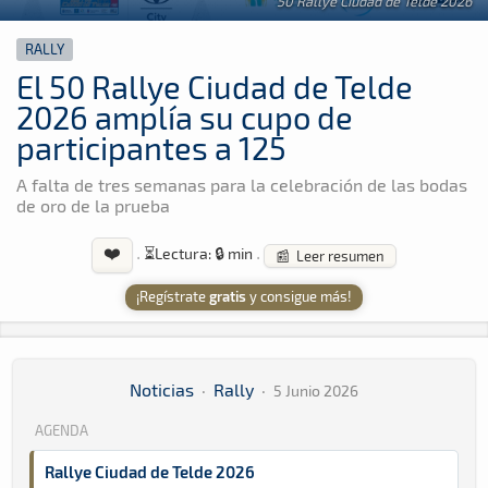
50 Rallye Ciudad de Telde 2026
RALLY
El 50 Rallye Ciudad de Telde
2026 amplía su cupo de
participantes a 125
A falta de tres semanas para la celebración de las bodas
de oro de la prueba
❤️
·
⏳
Lectura: 🔒 min
·
📰 Leer resumen
¡Regístrate
gratis
y consigue más!
Noticias
·
Rally
·
5 Junio 2026
AGENDA
Rallye Ciudad de Telde 2026