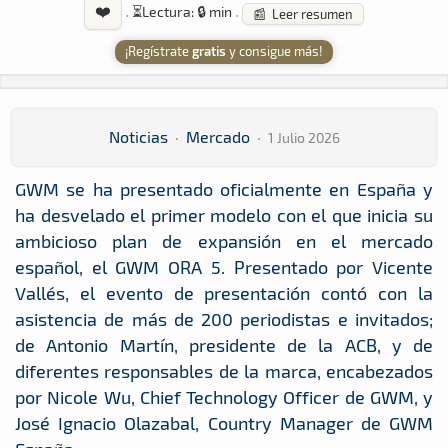
❤️
·
⏳
Lectura: 🔒 min
·
📰 Leer resumen
¡Regístrate
gratis
y consigue más!
Noticias
·
Mercado
·
1 Julio 2026
GWM se ha presentado oficialmente en España y
ha desvelado el primer modelo con el que inicia su
ambicioso plan de expansión en el mercado
español, el GWM ORA 5. Presentado por Vicente
Vallés, el evento de presentación contó con la
asistencia de más de 200 periodistas e invitados;
de Antonio Martín, presidente de la ACB, y de
diferentes responsables de la marca, encabezados
por Nicole Wu, Chief Technology Officer de GWM, y
José Ignacio Olazabal, Country Manager de GWM