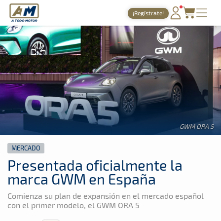
A Todo Motor
· Revista del motor desde 1999
¡Regístrate!
A Todo Motor
»
Noticias
»
Mercado
PORTADA
TIEMPOS ONLINE
NOTICIAS
AGENDA
GALERÍAS
GWM ORA 5
TIENDA
MERCADO
ARCHIVO
Presentada oficialmente la
marca GWM en España
Comienza su plan de expansión en el mercado español
con el primer modelo, el GWM ORA 5