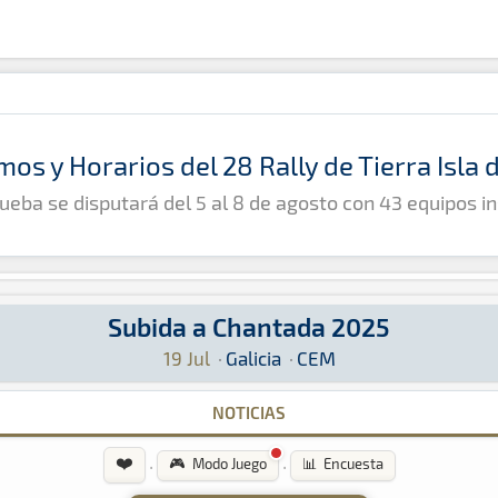
mos y Horarios del 28 Rally de Tierra Isla
ueba se disputará del 5 al 8 de agosto con 43 equipos in
Subida a Chantada 2025
EM: Aquí podrás encontrar toda la información 
19 Jul
·
Galicia
·
CEM
NOTICIAS
❤️
·
·
🎮 Modo Juego
📊 Encuesta