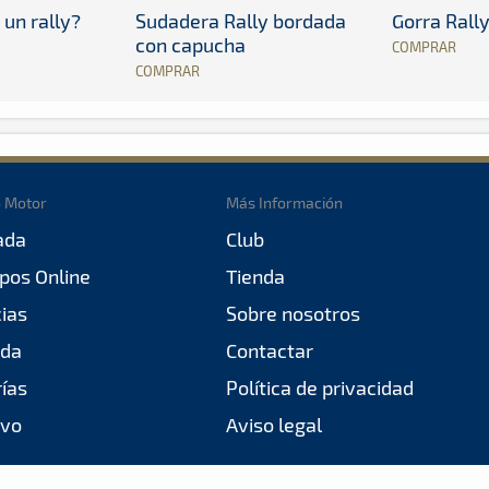
 un rally?
Sudadera Rally bordada
Gorra Rall
con capucha
COMPRAR
COMPRAR
o Motor
Más Información
ada
Club
pos Online
Tienda
cias
Sobre nosotros
da
Contactar
rías
Política de privacidad
ivo
Aviso legal