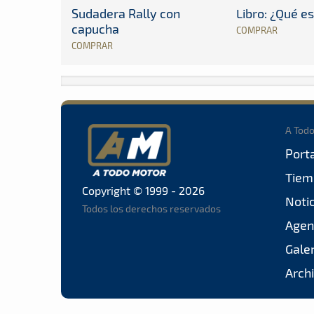
Sudadera Rally con
Libro: ¿Qué es
capucha
COMPRAR
COMPRAR
A Tod
Port
Tiem
Copyright © 1999 - 2026
Noti
Todos los derechos reservados
Agen
Gale
Arch