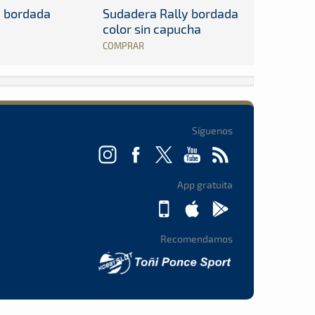
y bordada
Sudadera Rally bordada
color sin capucha
COMPRAR
Síguenos
App gratuita
Recomendamos