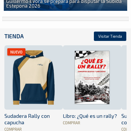
Guillermo Évora se prepara para disputar la Subida
Estepona 2026
TIENDA
Visitar Tienda
NUEVO
Sudadera Rally con
Libro: ¿Qué es un rally?
Sud
capucha
con
COMPRAR
COMPRAR
COM