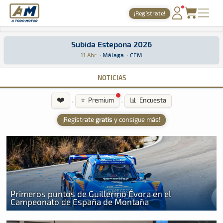
A Todo Motor
· Revista del motor desde 1999
¡Regístrate!
A Todo Motor
»
Agenda
»
2026
»
Abril
PORTADA
Subida Estepona 2026
TIEMPOS ONLINE
Subida Estepona 2026
Montaña · Subida Estepona 2026 · CEM: Aquí podrás encontrar toda la 
Málaga
Málaga
11 Abr
·
Málaga
·
CEM
NOTICIAS
NOTICIAS
AGENDA
❤️
·
·
⭐ Premium
📊 Encuesta
GALERÍAS
¡Regístrate
gratis
y consigue más!
TIENDA
ARCHIVO
Primeros puntos de Guillermo Évora en el
Campeonato de España de Montaña