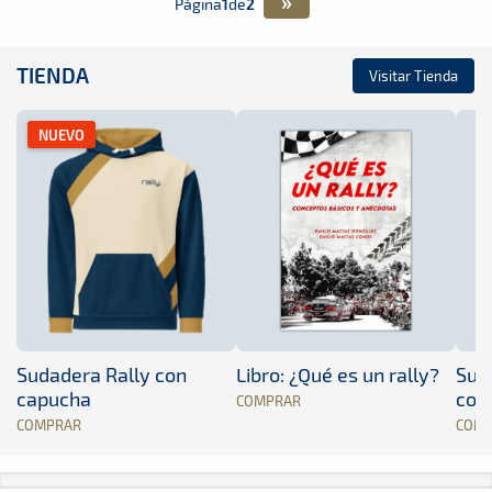
»
Página
1
de
2
TIENDA
Visitar Tienda
NUEVO
Sudadera Rally con
Libro: ¿Qué es un rally?
Sud
capucha
con
COMPRAR
COMPRAR
COM