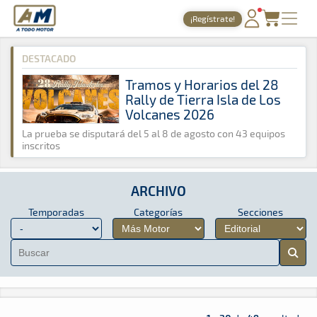
A Todo Motor
· Revista del motor desde 1999
¡Regístrate!
A Todo Motor
»
Archivo
»
Más Motor
»
Editorial
PORTADA
DESTACADO
TIEMPOS ONLINE
Tramos y Horarios del 28
Rally de Tierra Isla de Los
NOTICIAS
Volcanes 2026
AGENDA
La prueba se disputará del 5 al 8 de agosto con 43 equipos
inscritos
GALERÍAS
TIENDA
ARCHIVO
Temporadas
Categorías
Secciones
ARCHIVO