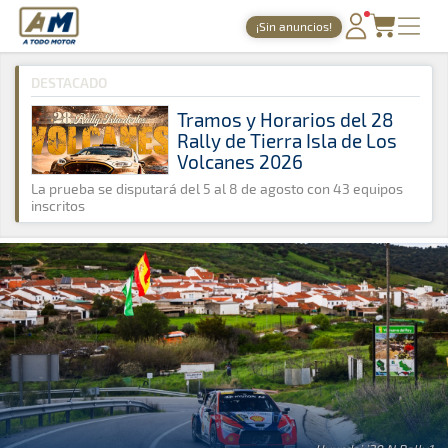
A Todo Motor
· Revista del motor desde 1999
¡Sin anuncios!
A Todo Motor
»
Noticias
»
ERC
PORTADA
DESTACADO
TIEMPOS ONLINE
Tramos y Horarios del 28
Rally de Tierra Isla de Los
NOTICIAS
Volcanes 2026
AGENDA
La prueba se disputará del 5 al 8 de agosto con 43 equipos
inscritos
GALERÍAS
TIENDA
ARCHIVO