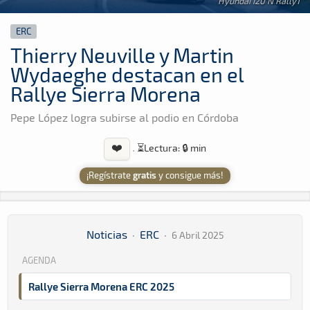
Hyundai i20 N Rally1
ERC
Thierry Neuville y Martin
Wydaeghe destacan en el
Rallye Sierra Morena
Pepe López logra subirse al podio en Córdoba
❤️
·
⏳
Lectura: 🔒 min
¡Regístrate
gratis
y consigue más!
Noticias
·
ERC
·
6 Abril 2025
AGENDA
Rallye Sierra Morena ERC 2025