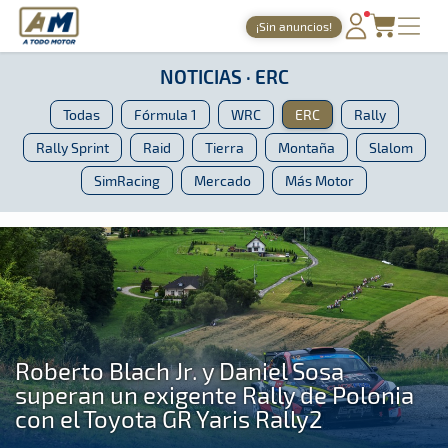
A Todo Motor
· Revista del motor desde 1999
¡Sin anuncios!
A Todo Motor
»
Noticias
»
ERC
PORTADA
NOTICIAS · ERC
TIEMPOS ONLINE
Todas
Fórmula 1
WRC
ERC
Rally
NOTICIAS
Rally Sprint
Raid
Tierra
Montaña
Slalom
SimRacing
Mercado
Más Motor
AGENDA
GALERÍAS
TIENDA
ARCHIVO
Roberto Blach Jr. y Daniel Sosa
superan un exigente Rally de Polonia
con el Toyota GR Yaris Rally2