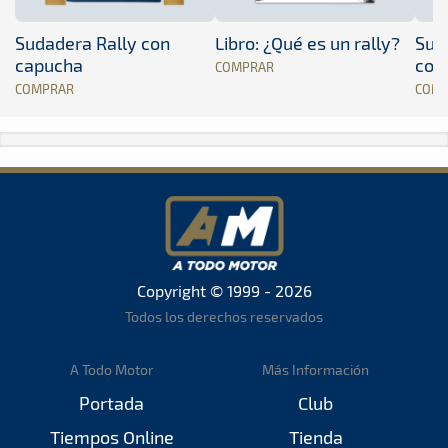
Sudadera Rally con
Libro: ¿Qué es un rally?
Sud
capucha
con
COMPRAR
COMPRAR
COM
Copyright © 1999 - 2026
Todos los derechos reservados
A Todo Motor
Más Información
Portada
Club
Tiempos Online
Tienda