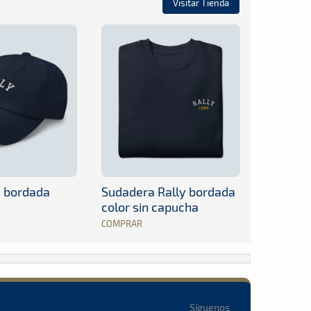
Visitar Tienda
y bordada
Sudadera Rally bordada
color sin capucha
COMPRAR
Síguenos