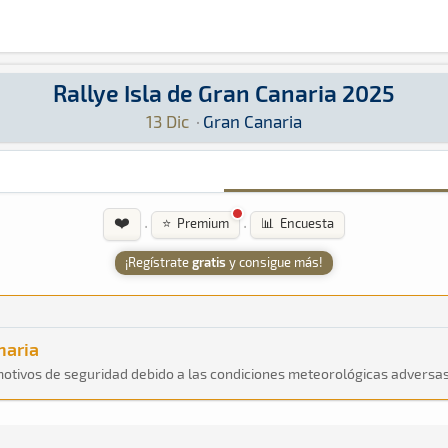
Rallye Isla de Gran Canaria 2025
2025: Aquí podrás encontrar toda la información
13 Dic
·
Gran Canaria
❤️
·
·
⭐ Premium
📊 Encuesta
¡Regístrate
gratis
y consigue más!
naria
motivos de seguridad debido a las condiciones meteorológicas adversas 