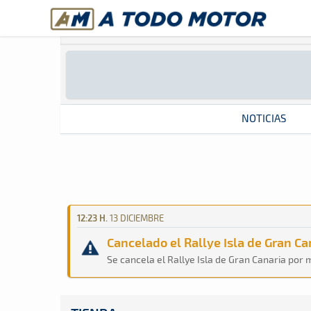
A Todo Motor
· Revista del motor desde 1999
Rallye Isla de Gran Canaria 2025
Rally · Rallye Isla de Gran Canaria 
Gran Canaria
Gran Canaria
NOTICIAS
12:23 H.
13 DICIEMBRE
Revista del motor desde 1999
Cancelado el Rallye Isla de Gran Ca
Se cancela el Rallye Isla de Gran Canaria por 